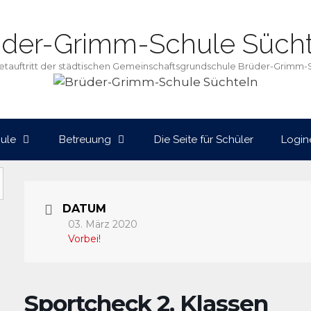
üder-Grimm-Schule Sücht
netauftritt der städtischen Gemeinschaftsgrundschule Brüder-Grimm-
ule
Betreuung
Die Seite für Schüler
Login
DATUM
03. März 2020
Vorbei!
Sportcheck 2. Klassen