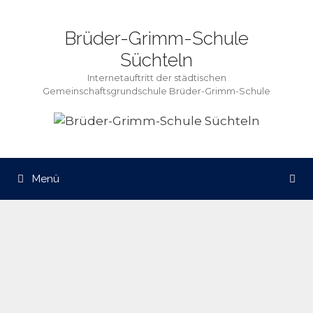
Zum
Inhalt
Brüder-Grimm-Schule
springen
Süchteln
Internetauftritt der städtischen
Gemeinschaftsgrundschule Brüder-Grimm-Schule
Menü
Dezember 2017