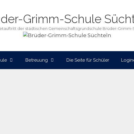
üder-Grimm-Schule Sücht
netauftritt der städtischen Gemeinschaftsgrundschule Brüder-Grimm-
ule
Betreuung
Die Seite für Schüler
Login
Neujahrskonzert