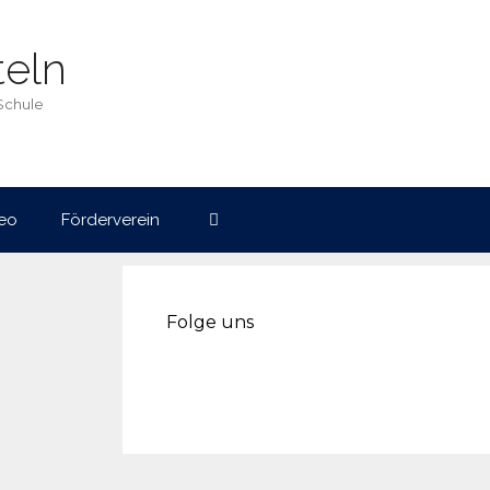
eln
Schule
eo
Förderverein
Folge uns