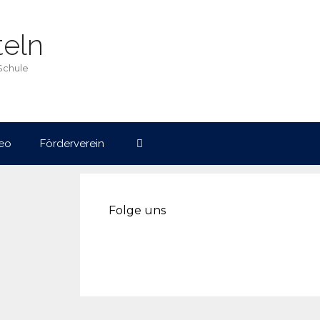
eln
Schule
eo
Förderverein
Folge uns