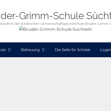
üder-Grimm-Schule Sücht
netauftritt der städtischen Gemeinschaftsgrundschule Brüder-Grimm-
ule
Betreuung
Die Seite für Schüler
Login