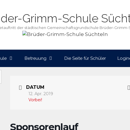
üder-Grimm-Schule Sücht
netauftritt der städtischen Gemeinschaftsgrundschule Brüder-Grimm-
ule
Betreuung
Die Seite für Schüler
Login
DATUM
12. Apr. 2019
Vorbei!
Sponsorenlauf