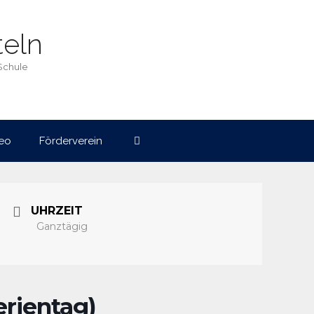
eln
Schule
eo
Förderverein
UHRZEIT
Ganztägig
rientag)