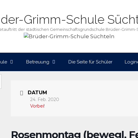
üder-Grimm-Schule Sücht
netauftritt der städtischen Gemeinschaftsgrundschule Brüder-Grimm-
ule
Betreuung
Die Seite für Schüler
Login
DATUM
24. Feb. 2020
Vorbei!
Rosenmontag (bewegl. Fe