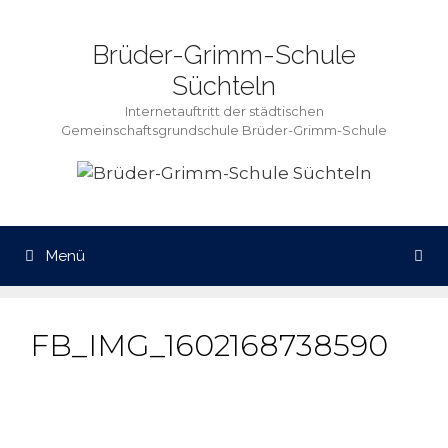
Zum
Inhalt
Brüder-Grimm-Schule
springen
Süchteln
Internetauftritt der städtischen
Gemeinschaftsgrundschule Brüder-Grimm-Schule
Menü
FB_IMG_1602168738590