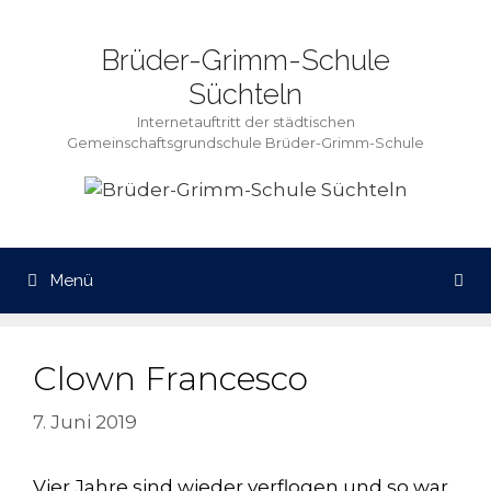
Zum
Inhalt
Brüder-Grimm-Schule
springen
Süchteln
Internetauftritt der städtischen
Gemeinschaftsgrundschule Brüder-Grimm-Schule
Menü
Clown Francesco
7. Juni 2019
Vier Jahre sind wieder verflogen und so war